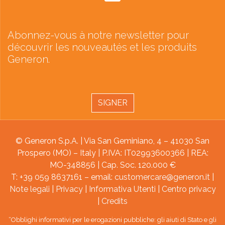
Abonnez-vous à notre newsletter pour
découvrir les nouveautés et les produits
Generon.
SIGNER
© Generon S.p.A. | Via San Geminiano, 4 – 41030 San
Prospero (MO) – Italy | P.IVA: IT02993600366 | REA:
MO-348856 | Cap. Soc. 120.000 €
T: +39 059 8637161 – email:
customercare@generon.it
|
Note legali
|
Privacy
|
Informativa Utenti
|
Centro privacy
|
Credits
“Obblighi informativi per le erogazioni pubbliche: gli aiuti di Stato e gli