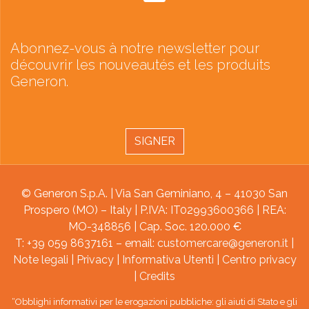
Abonnez-vous à notre newsletter pour
découvrir les nouveautés et les produits
Generon.
SIGNER
© Generon S.p.A. | Via San Geminiano, 4 – 41030 San
Prospero (MO) – Italy | P.IVA: IT02993600366 | REA:
MO-348856 | Cap. Soc. 120.000 €
T: +39 059 8637161 – email:
customercare@generon.it
|
Note legali
|
Privacy
|
Informativa Utenti
|
Centro privacy
|
Credits
“Obblighi informativi per le erogazioni pubbliche: gli aiuti di Stato e gli