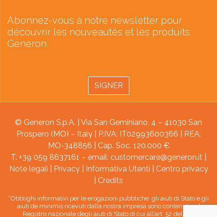
Abonnez-vous à notre newsletter pour
découvrir les nouveautés et les produits
Generon.
SIGNER
© Generon S.p.A. | Via San Geminiano, 4 – 41030 San
Prospero (MO) – Italy | P.IVA: IT02993600366 | REA:
MO-348856 | Cap. Soc. 120.000 €
T: +39 059 8637161 – email:
customercare@generon.it
|
Note legali
|
Privacy
|
Informativa Utenti
|
Centro privacy
|
Credits
“Obblighi informativi per le erogazioni pubbliche: gli aiuti di Stato e gli
aiuti de minimis ricevuti dalla nostra impresa sono contenuti nel
Registro nazionale degli aiuti di Stato di cui all’art. 52 della L.