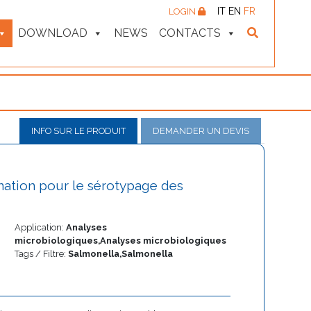
IT
EN
FR
LOGIN
DOWNLOAD
NEWS
CONTACTS
INFO SUR LE PRODUIT
DEMANDER UN DEVIS
ination pour le sérotypage des
Application:
Analyses
microbiologiques,Analyses microbiologiques
Tags / Filtre:
Salmonella,Salmonella