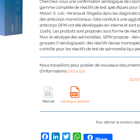
Cherchez-vous une confirmation sérologique de colon
gamme complète de réactifs de test spécifiques pour
Minor), E. coli, Yersinia et Shigella dans les diagnostics
des anticorps monoclonaux. Cela conduit à une agglutin
anticorps SIFIN ont été développés en interne et sont 
13485. Les produits sont proposés sous forme de réacti
Pour le sérotype des salmonelles, SIFIN propose - des r
groupes O sérologiques), des réactifs dessai monospéci
contrôle pour les réactifs de test de salmonelle (qui pe
Nous travaillons pour publier de nouveaux documents i
d'informations
clicca qui
.
DOW
Manuel
Catalogue général
Pour afficher le contenu bl
Facebook
LinkedIn
Twitter
WhatsApp
Share