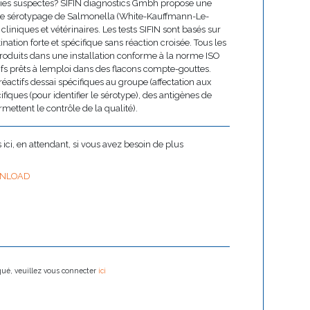
ies suspectes? SIFIN diagnostics Gmbh propose une
 le sérotypage de Salmonella (White-Kauffmann-Le-
 cliniques et vétérinaires. Les tests SIFIN sont basés sur
ation forte et spécifique sans réaction croisée. Tous les
produits dans une installation conforme à la norme ISO
fs prêts à lemploi dans des flacons compte-gouttes.
éactifs dessai spécifiques au groupe (affectation aux
fiques (pour identifier le sérotype), des antigènes de
rmettent le contrôle de la qualité).
ci, en attendant, si vous avez besoin de plus
NLOAD
oqué, veuillez vous connecter
ici