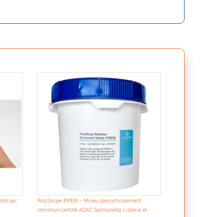
Kit PolySkope Mu
Listeria monocyt
simultanée certi
oté par
PolySkope PMEM – Milieu denrichissement
commun certifié AOAC Salmonella Listeria et