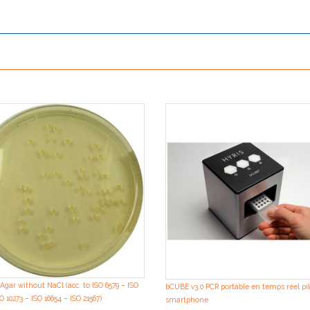
Agar without NaCl (acc. to ISO 6579 – ISO
bCUBE v3.0 PCR portable en temps réel pil
O 10273 – ISO 16654 – ISO 21567)
smartphone