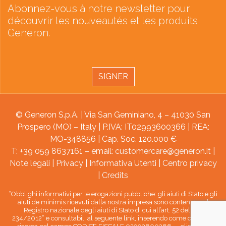
Abonnez-vous à notre newsletter pour
découvrir les nouveautés et les produits
Generon.
SIGNER
© Generon S.p.A. | Via San Geminiano, 4 – 41030 San
Prospero (MO) – Italy | P.IVA: IT02993600366 | REA:
MO-348856 | Cap. Soc. 120.000 €
T: +39 059 8637161 – email:
customercare@generon.it
|
Note legali
|
Privacy
|
Informativa Utenti
|
Centro privacy
|
Credits
“Obblighi informativi per le erogazioni pubbliche: gli aiuti di Stato e gli
aiuti de minimis ricevuti dalla nostra impresa sono contenuti nel
Registro nazionale degli aiuti di Stato di cui all’art. 52 della L.
234/2012” e consultabili al seguente link, inserendo come chiave di