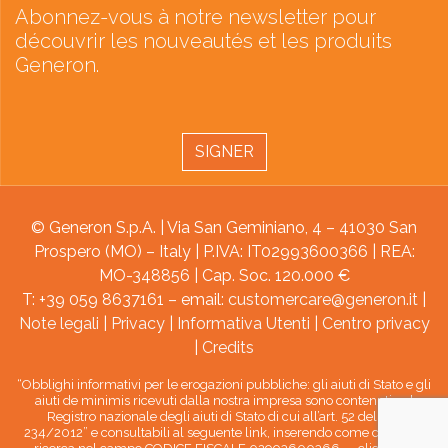
Abonnez-vous à notre newsletter pour
découvrir les nouveautés et les produits
Generon.
SIGNER
© Generon S.p.A. | Via San Geminiano, 4 – 41030 San
Prospero (MO) – Italy | P.IVA: IT02993600366 | REA:
MO-348856 | Cap. Soc. 120.000 €
T: +39 059 8637161 – email:
customercare@generon.it
|
Note legali
|
Privacy
|
Informativa Utenti
|
Centro privacy
|
Credits
“Obblighi informativi per le erogazioni pubbliche: gli aiuti di Stato e gli
aiuti de minimis ricevuti dalla nostra impresa sono contenuti nel
Registro nazionale degli aiuti di Stato di cui all’art. 52 della L.
234/2012” e consultabili al seguente link, inserendo come chiave di