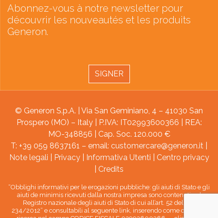
Abonnez-vous à notre newsletter pour
découvrir les nouveautés et les produits
Generon.
SIGNER
© Generon S.p.A. | Via San Geminiano, 4 – 41030 San
Prospero (MO) – Italy | P.IVA: IT02993600366 | REA:
MO-348856 | Cap. Soc. 120.000 €
T: +39 059 8637161 – email:
customercare@generon.it
|
Note legali
|
Privacy
|
Informativa Utenti
|
Centro privacy
|
Credits
“Obblighi informativi per le erogazioni pubbliche: gli aiuti di Stato e gli
aiuti de minimis ricevuti dalla nostra impresa sono contenuti nel
Registro nazionale degli aiuti di Stato di cui all’art. 52 della L.
234/2012” e consultabili al seguente link, inserendo come chiave di