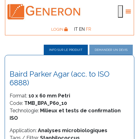
IT
EN
FR
LOGIN
INFO SUR LE PRODUIT
DEMANDER UN DEVIS
Baird Parker Agar (acc. to ISO
6888)
Format:
10 x 60 mm Petri
Code:
TMB_BPA_P60_10
Technologie:
Milieux et tests de confirmation
ISO
Application:
Analyses microbiologiques
Tags / Filtre:
Staphilococcus