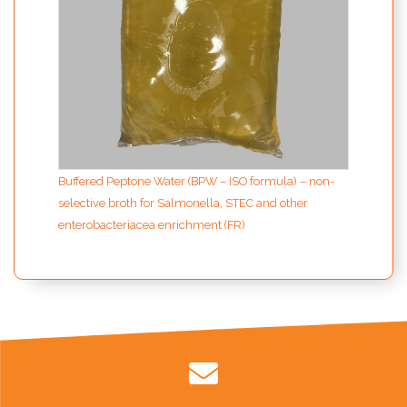
Buffered Peptone Water (BPW – ISO formula) – non-
selective broth for Salmonella, STEC and other
enterobacteriacea enrichment (FR)