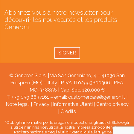
Abonnez-vous à notre newsletter pour
découvrir les nouveautés et les produits
Generon.
SIGNER
© Generon S.p.A. | Via San Geminiano, 4 – 41030 San
Prospero (MO) – Italy | P.IVA: IT02993600366 | REA:
MO-348856 | Cap. Soc. 120.000 €
T: +39 059 8637161 – email:
customercare@generon.it
|
Note legali
|
Privacy
|
Informativa Utenti
|
Centro privacy
|
Credits
“Obblighi informativi per le erogazioni pubbliche: gli aiuti di Stato e gli
aiuti de minimis ricevuti dalla nostra impresa sono contenuti nel
Registro nazionale degli aiuti di Stato di cui all’art. 52 della L.