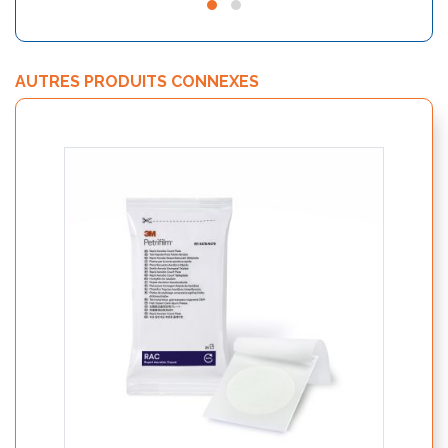
AUTRES PRODUITS CONNEXES
Total
mycot
alime