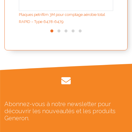
Plaques petrifilm 3M pour comptage aérobie total
RAPID – Type 6478-6479
Abonnez-vous à notre newsletter pour
découvrir les nouveautés et les produits
Generon.