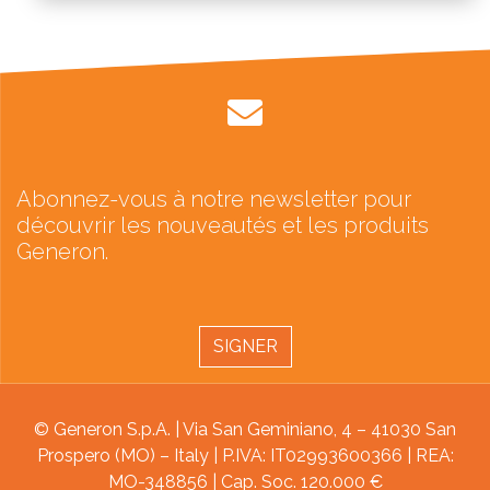
Abonnez-vous à notre newsletter pour
découvrir les nouveautés et les produits
Generon.
SIGNER
© Generon S.p.A. | Via San Geminiano, 4 – 41030 San
Prospero (MO) – Italy | P.IVA: IT02993600366 | REA:
MO-348856 | Cap. Soc. 120.000 €