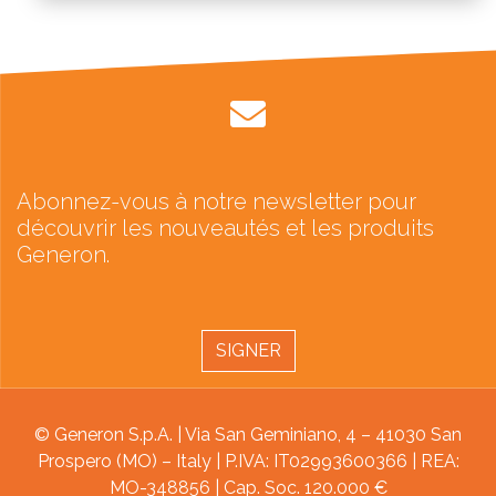
Abonnez-vous à notre newsletter pour
découvrir les nouveautés et les produits
Generon.
SIGNER
© Generon S.p.A. | Via San Geminiano, 4 – 41030 San
Prospero (MO) – Italy | P.IVA: IT02993600366 | REA:
MO-348856 | Cap. Soc. 120.000 €