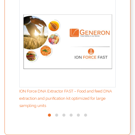
plex 
CV12
8+MO
ION Force DNA Extractor FAST – Food and feed DNA
extraction and purification kit optimized for large
sampling units