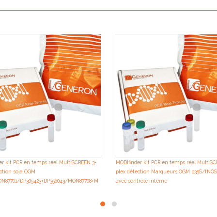
er kit PCR en temps réel MultiSCREEN 3-
MODIfinder kit PCR en temps réel MultiS
ection soja OGM
plex détection Marqueurs OGM p35S/tN
N87701/DP305423+DP356043/MON87708+M
avec contrôle interne