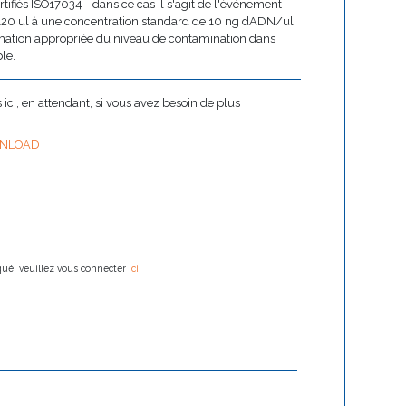
rtifiés ISO17034 - dans ce cas il s'agit de l'événement
 120 ul à une concentration standard de 10 ng dADN/ul
imation appropriée du niveau de contamination dans
le.
ci, en attendant, si vous avez besoin de plus
NLOAD
oqué, veuillez vous connecter
ici