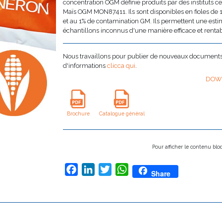
concentration OGM définie produits par des instituts ce
Maïs OGM MON87411. Ils sont disponibles en fioles de
et au 1% de contamination GM. Ils permettent une est
échantillons inconnus d'une manière efficace et rentab
Nous travaillons pour publier de nouveaux documents i
d'informations
clicca qui
.
DOW
Brochure
Catalogue général
Pour afficher le contenu bl
Facebook
LinkedIn
Twitter
WhatsApp
Share