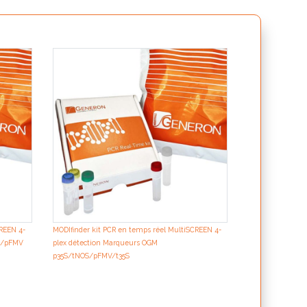
MODIfinder kit P
plex détection 
epsps/pat/bar/np
CREEN 4-
MODIfinder kit PCR en temps réel MultiSCREEN 4-
OS/pFMV
plex détection Marqueurs OGM
p35S/tNOS/pFMV/t35S