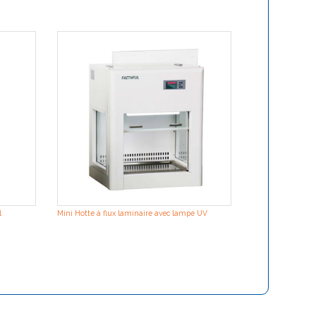
ION Force DNA Ex
manifold for puri
l
Mini Hotte à flux laminaire avec lampe UV