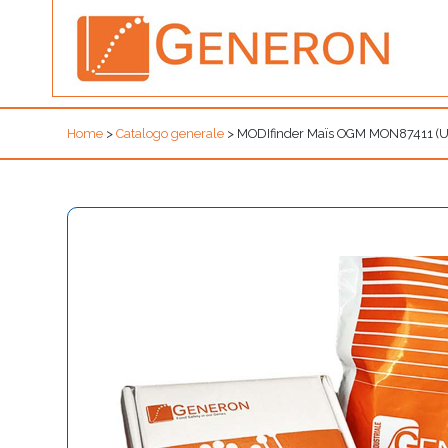
Home
>
Catalogo generale
>
MODIfinder Maïs OGM MON87411 (UI