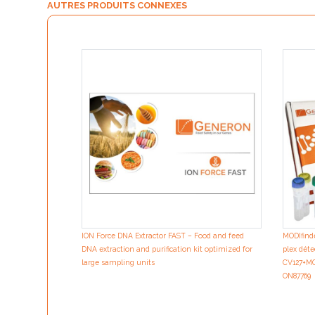
AUTRES PRODUITS CONNEXES
ION Force DNA Extractor FAST – Food and feed
MODIfind
DNA extraction and purification kit optimized for
plex dét
large sampling units
CV127+MO
ON87769