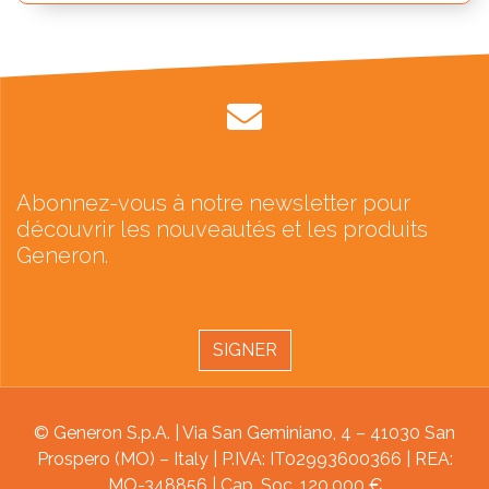
Abonnez-vous à notre newsletter pour
découvrir les nouveautés et les produits
Generon.
SIGNER
© Generon S.p.A. | Via San Geminiano, 4 – 41030 San
Prospero (MO) – Italy | P.IVA: IT02993600366 | REA:
MO-348856 | Cap. Soc. 120.000 €