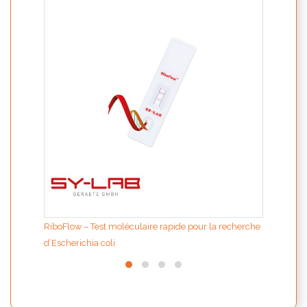
ION L
extrac
RiboFlow – Test moléculaire rapide pour la recherche
d’Escherichia coli