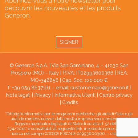
Abonnez-vous à notre newsletter pour
découvrir les nouveautés et les produits
Generon.
SIGNER
© Generon S.p.A. | Via San Geminiano, 4 – 41030 San
Prospero (MO) – Italy | P.IVA: IT02993600366 | REA:
MO-348856 | Cap. Soc. 120.000 €
T: +39 059 8637161 – email:
customercare@generon.it
|
Note legali
|
Privacy
|
Informativa Utenti
|
Centro privacy
|
Credits
“Obblighi informativi per le erogazioni pubbliche: gli aiuti di Stato e gli
aiuti de minimis ricevuti dalla nostra impresa sono contenuti nel
Registro nazionale degli aiuti di Stato di cui all’art. 52 della L.
234/2012” e consultabili al seguente link, inserendo come chiave di
ricerca nel campo CODICE FISCALE 02993600366 —
clicca qui