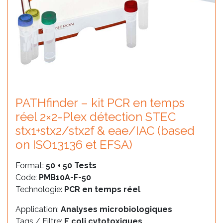
PATHfinder – kit PCR en temps
réel 2×2-Plex détection STEC
stx1+stx2/stx2f & eae/IAC (based
on ISO13136 et EFSA)
Format:
50 + 50 Tests
Code:
PMB10A-F-50
Technologie:
PCR en temps réel
Application:
Analyses microbiologiques
Tags / Filtre:
E.coli cytotoxiques