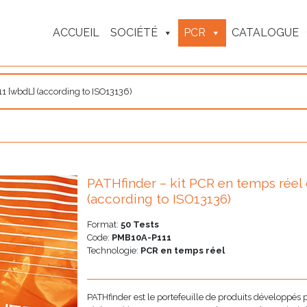
ACCUEIL
SOCIÉTÉ
PCR
CATALOGUE
11 [wbdL] (according to ISO13136)
PATHfinder – kit PCR en temps réel 
(according to ISO13136)
Format:
50 Tests
Code:
PMB10A-P111
Technologie:
PCR en temps réel
PATHfinder est le portefeuille de produits développés