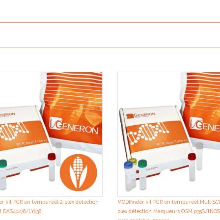
r kit PCR en temps réel 2-plex détection
MODIfinder kit PCR en temps réel MultiS
 DAS40278/LY038
plex détection Marqueurs OGM p35S/tN