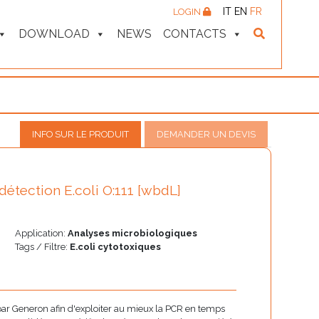
IT
EN
FR
LOGIN
DOWNLOAD
NEWS
CONTACTS
INFO SUR LE PRODUIT
DEMANDER UN DEVIS
détection E.coli O:111 [wbdL]
Application:
Analyses microbiologiques
Tags / Filtre:
E.coli cytotoxiques
 par Generon afin d'exploiter au mieux la PCR en temps