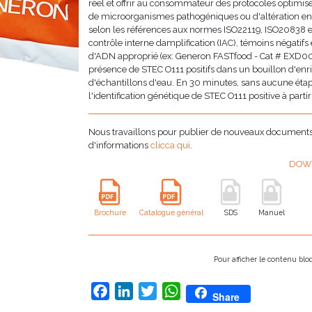
réel et offrir au consommateur des protocoles optimisés
de microorganismes pathogéniques ou d'altération en 
selon les références aux normes ISO22119, ISO20838 e
contrôle interne damplification (IAC), témoins négatifs e
d'ADN approprié (ex: Generon FASTfood - Cat # EXD00
présence de STEC O111 positifs dans un bouillon d'enr
d'échantillons d'eau. En 30 minutes, sans aucune étap
l'identification génétique de STEC O111 positive à partir
Nous travaillons pour publier de nouveaux documents i
d'informations
clicca qui
.
DOW
Brochure
Catalogue général
SDS
Manuel
Pour afficher le contenu bl
Facebook
LinkedIn
Twitter
WhatsApp
Share