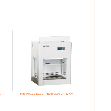
ION Force DNA Ex
manifold for puri
l
Mini Hotte à flux laminaire avec lampe UV