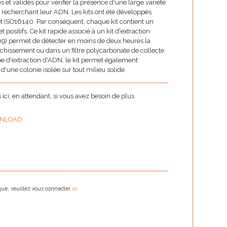
 et validés pour vérifier la présence d'une large variété
recherchant leur ADN. Les kits ont été développés
t ISO16140. Par conséquent, chaque kit contient un
t positifs. Ce kit rapide associé à un kit d'extraction
9) permet de détecter en moins de deux heures la
ichissement ou dans un filtre polycarbonate de collecte
e d'extraction d'ADN, le kit permet également
 d'une colonie isolée sur tout milieu solide.
ci, en attendant, si vous avez besoin de plus
NLOAD
oqué, veuillez vous connecter
ici