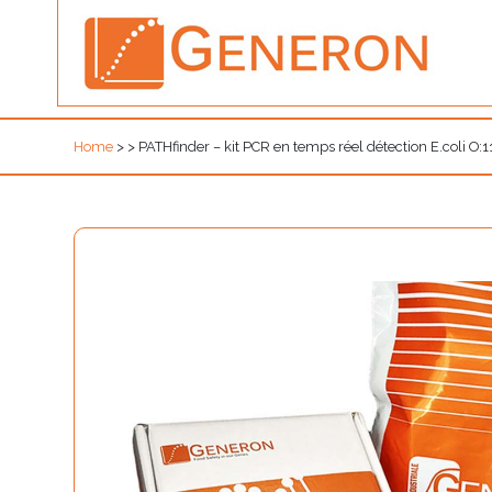
Home
>
>
PATHfinder – kit PCR en temps réel détection E.coli O:1