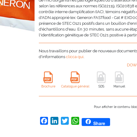
de microorganismes pathogéniques ou d'altération en 
selon les références aux normes ISO22119, ISO20838 e
contrôle interne damplification (IAC), témoins négatifs e
d'ADN approprié (ex: Generon FASTfood - Cat # EXD00
présence de STEC O121 positifs dans un bouillon d'enr
d'échantillons d'eau. En 30 minutes, sans aucune étap
l'identification génétique de STEC O121 positive à partir
Nous travaillons pour publier de nouveaux documents i
d'informations
clicca qui
.
DOW
Brochure
Catalogue général
SDS
Manuel
Pour afficher le contenu bl
Facebook
LinkedIn
Twitter
WhatsApp
Share