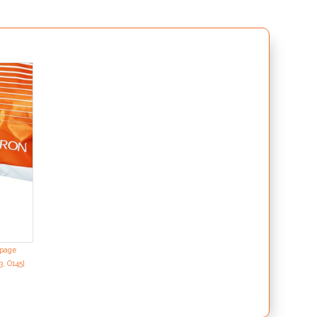
ypage
3, O145]