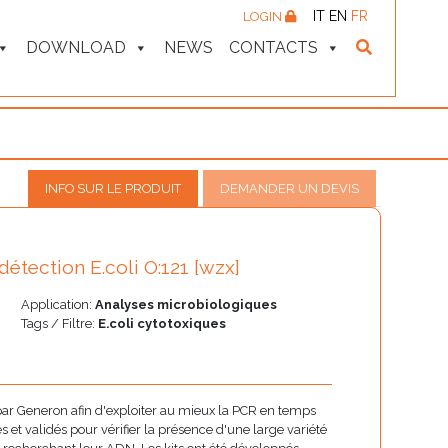
IT
EN
FR
LOGIN
DOWNLOAD
NEWS
CONTACTS
INFO SUR LE PRODUIT
DEMANDER UN DEVIS
étection E.coli O:121 [wzx]
Application:
Analyses microbiologiques
Tags / Filtre:
E.coli cytotoxiques
 par Generon afin d'exploiter au mieux la PCR en temps
 et validés pour vérifier la présence d'une large variété