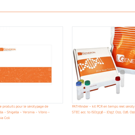
 produits pour le sérotypage de
PATHfinder – kit PCR en temps réel sérot
a – Shigella – Yersinia – Vibrio –
STEC acc. to ISO13136 – [O157, O111, O26, O10
ia Coli