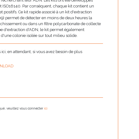
recherchant leur ADN. Les kits ont été développés
t ISO16140. Par conséquent, chaque kit contient un
t positifs. Ce kit rapide associé à un kit d'extraction
9) permet de détecter en moins de deux heures la
ichissement ou dans un filtre polycarbonate de collecte
e d'extraction d'ADN, le kit permet également
 d'une colonie isolée sur tout milieu solide.
ci, en attendant, si vous avez besoin de plus
NLOAD
oqué, veuillez vous connecter
ici