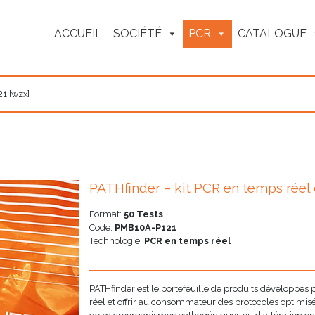
ACCUEIL
SOCIÉTÉ
PCR
CATALOGUE
21 [wzx]
PATHfinder – kit PCR en temps réel d
Format:
50 Tests
Code:
PMB10A-P121
Technologie:
PCR en temps réel
PATHfinder est le portefeuille de produits développés
réel et offrir au consommateur des protocoles optimisés