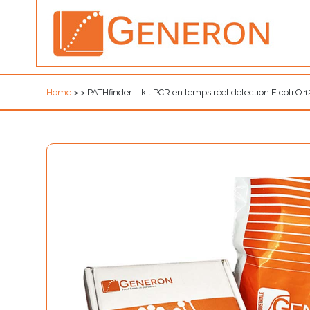
Home
>
>
PATHfinder – kit PCR en temps réel détection E.coli O:1