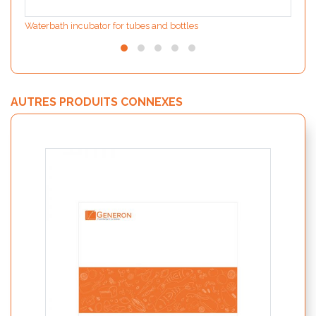
Waterbath incubator for tubes and bottles
AUTRES PRODUITS CONNEXES
MODIf
Maïs