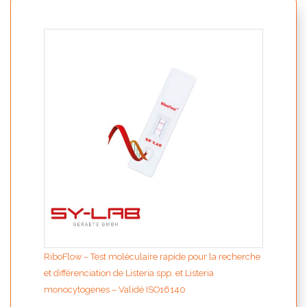
Kit S
mono
RiboFlow – Test moléculaire rapide pour la recherche
et différenciation de Listeria spp. et Listeria
monocytogenes – Validé ISO16140