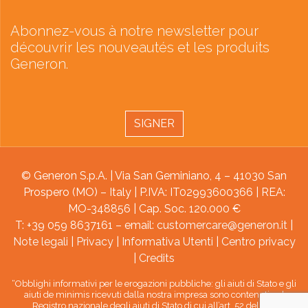
Abonnez-vous à notre newsletter pour
découvrir les nouveautés et les produits
Generon.
SIGNER
© Generon S.p.A. | Via San Geminiano, 4 – 41030 San
Prospero (MO) – Italy | P.IVA: IT02993600366 | REA:
MO-348856 | Cap. Soc. 120.000 €
T: +39 059 8637161 – email:
customercare@generon.it
|
Note legali
|
Privacy
|
Informativa Utenti
|
Centro privacy
|
Credits
“Obblighi informativi per le erogazioni pubbliche: gli aiuti di Stato e gli
aiuti de minimis ricevuti dalla nostra impresa sono contenuti nel
Registro nazionale degli aiuti di Stato di cui all’art. 52 della L.