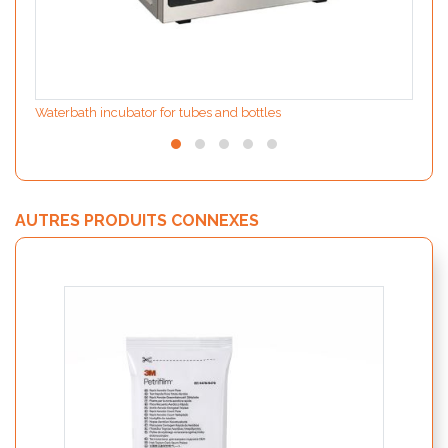
Waterbath incubator for tubes and bottles
AUTRES PRODUITS CONNEXES
ION F
extrac
sampl