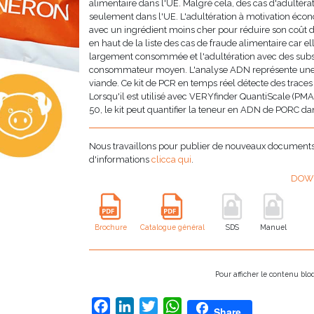
alimentaire dans l'UE. Malgré cela, des cas d'adultérat
seulement dans l'UE. L'adultération à motivation éco
avec un ingrédient moins cher pour réduire son coût d
en haut de la liste des cas de fraude alimentaire car ell
largement consommée et l'adultération avec des substit
consommateur moyen. L'analyse ADN représente une déf
viande. Ce kit de PCR en temps réel détecte des traces
Lorsqu'il est utilisé avec VERYfinder QuantiScale (PM
50, le kit peut quantifier la teneur en ADN de PORC da
Nous travaillons pour publier de nouveaux documents i
d'informations
clicca qui
.
DOW
Brochure
Catalogue général
SDS
Manuel
Pour afficher le contenu bl
Facebook
LinkedIn
Twitter
WhatsApp
Share