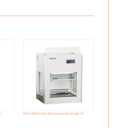
ION Force DNA Ex
manifold for puri
l
Mini Hotte à flux laminaire avec lampe UV