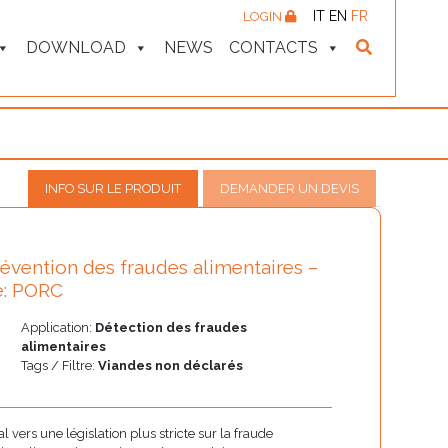
IT
EN
FR
LOGIN
DOWNLOAD
NEWS
CONTACTS
INFO SUR LE PRODUIT
DEMANDER UN DEVIS
évention des fraudes alimentaires –
e: PORC
Application:
Détection des fraudes
alimentaires
Tags / Filtre:
Viandes non déclarés
l vers une législation plus stricte sur la fraude