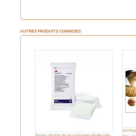
AUTRES PRODUITS CONNEXES
ION Forc
Plaques petrifilm 3M pour comptage aérobie total