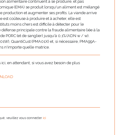
ion alimentaire continuent à se produire, et pas
nomique (EMA) se produit lorsqu'un aliment est mélangé
e production et augmenter ses profits. La viande arrive
e est coûteuse à produire et à acheter, elle est
uts moins chers est difficile à détecter pour le
ense principale contre la fraude alimentaire liée à la
 de PORC (et de sanglier) jusqu'à 0,1% (ADN w / w).
A01W), QuantiCust (PMA01X) et, si nécessaire, PMA99A-
ns n'importe quelle matrice.
ci, en attendant, si vous avez besoin de plus
NLOAD
oqué, veuillez vous connecter
ici