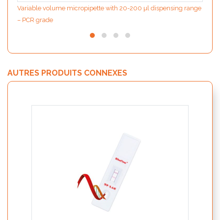
Variable volume micropipette with 20-200 µl dispensing range
– PCR grade
AUTRES PRODUITS CONNEXES
Pre-s
sélec
échan